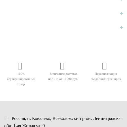
ДОПОЛНИТЕЛЬНО
ЛИЧНЫЙ КАБИНЕТ
100%
Бесплатная доставка
Персонализация
сертифицированный
по СПб от 10000 руб.
съедобных сувениров
товар
Россия, п. Ковалево, Всеволожский р-он, Ленинградская
обл. 1-ая Жилая ул. 9