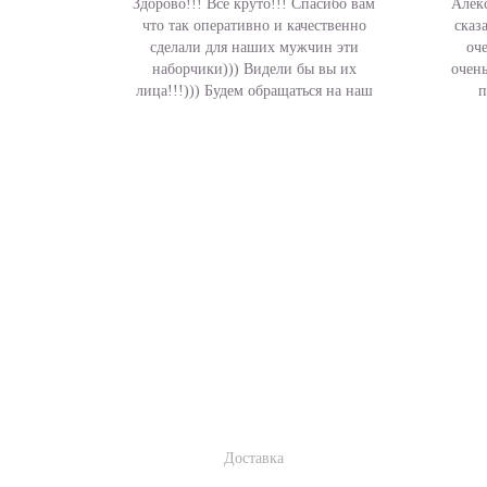
Здорово!!! Все круто!!! Спасибо вам
Алекс
что так оперативно и качественно
сказ
сделали для наших мужчин эти
оч
наборчики))) Видели бы вы их
очен
лица!!!))) Будем обращаться на наш
п
корпоратив!..
ИНФОРМАЦИЯ
СЛ
Доставка