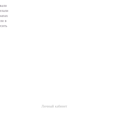
ывали
делали
запах
ли в
есить
все..
НО
ЛИЧНЫЙ КАБИНЕТ
Личный кабинет