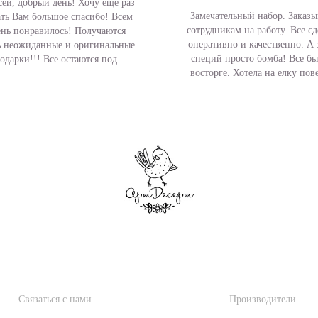
ей, добрый день! Хочу еще раз
Замечательный набор. Заказ
ать Вам большое спасибо! Всем
сотрудникам на работу. Все с
ень понравилось! Получаются
оперативно и качественно. А 
ь неожиданные и оригинальные
специй просто бомба! Все бы
одарки!!! Все остаются под
восторге. Хотела на елку пов
впечатлением!..
прянички, но дети дома съели 
УЖБА ПОДДЕРЖКИ
ДОПОЛНИТЕЛЬ
Связаться с нами
Производители